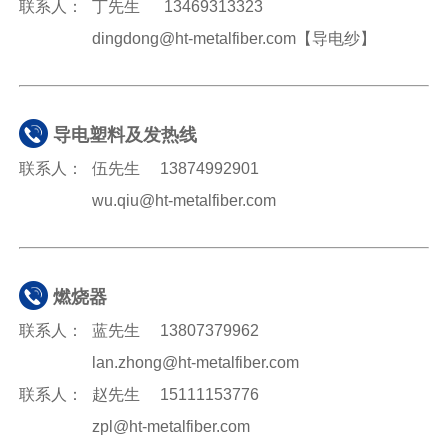
联系人：
丁先生
13469313323
dingdong@ht-metalfiber.com【导电纱】
导电塑料及发热线
联系人：
伍先生
13874992901
wu.qiu@ht-metalfiber.com
燃烧器
联系人：
蓝先生 13807379962
lan.zhong@ht-metalfiber.com
联系人：
赵先生 15111153776
zpl@ht-metalfiber.com