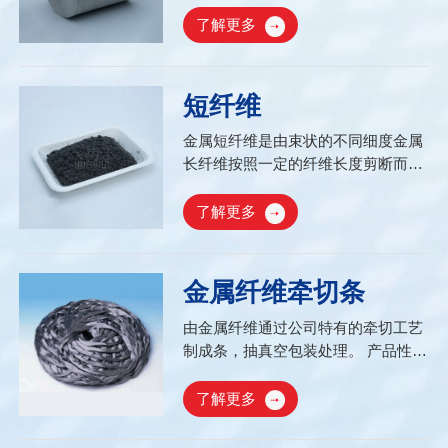
线，具有优异的混纺均匀性，且条干
了解更多
优异，疵点少；产品包含电磁屏蔽用
混纺纱、防静电用混纺纱、导电用途
混纺纱、智能服饰用混纺纱、触屏手
短纤维
套用腈纶导电纱等。...
金属短纤维是由束状的不同细度金属
长纤维按照一定的纤维长度剪断而制
成；其制作而成的短纤维保持了很好
的分散性。产品广泛应用于油漆涂
了解更多
料、塑胶等行业...
金属纤维牵切条
由金属纤维通过公司特有的牵切工艺
制成条，抽真空包装处理。 产品性能
特点：纤维主体长度可以控制在
38mm-110mm，牵切条米克重可以
了解更多
控制2g/m-10g/m，具有非常好的蓬松
度和可提性...