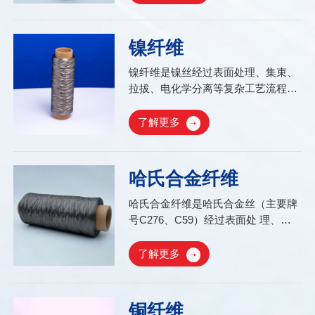
新型材料,兼具金属钛本身所固有的优
势以及纤维材料的特性外，其质量
轻、强度高、金属活性强、耐腐蚀性
镍纤维
好...
镍纤维是镍丝经过表面处理、集束、
拉拔、电化学分离等复杂工艺流程而
制成的比表面积大、抗拉强度高、柔
韧性好的特种纤维。镍纤维作为一种
了解更多
新型材料，兼具金属镍本身所固有的
优势以及纤维材料的特性；有抗拉强
度高、柔韧性好...
哈氏合金纤维
哈氏合金纤维是哈氏合金丝（主要牌
号C276、C59）经过表面处 理、集
束、拉拔、电化学分离等复杂工艺流
程而制成的比表面积大、耐蚀性强的
了解更多
特种纤维。哈氏合金纤维作为以一种
新型材料，兼具哈氏合金的金属本身
所固的优势及纤维材料的特性，有抗
铜纤维