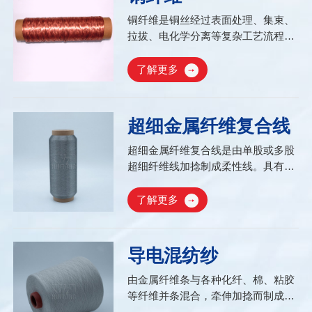
拉强度高、耐蚀性强...
铜纤维是铜丝经过表面处理、集束、
拉拔、电化学分离等复杂工艺流程而
制成的比表面积大、柔性好的特种纤
维。铜纤维作为一种新型材料，兼具
了解更多
金属铜本身所固有的优势以及纤维材
料的特性；有高导电导热、可调变的
催化能力、熔点低、质地柔软...
超细金属纤维复合线
超细金属纤维复合线是由单股或多股
超细纤维线加捻制成柔性线。具有优
良的导电性、高强度、高弹性量、耐
磨性、耐腐蚀性和在氧化性气氛中的
了解更多
优异的热稳定性;耐久性好、易织入纺
织品，电阻范围广，可定制加热电阻;
由超细金属纤维复合线制成智能加热
导电混纺纱
元件具有远红外功能、柔软、耐折、
发热均匀、使用寿命长的特点...
由金属纤维条与各种化纤、棉、粘胶
等纤维并条混合，牵伸加捻而制成，
是一种具有导电性和金属光泽的纱