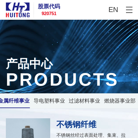
股票代码
EN
920751
产品中心
P
R
O
D
U
C
T
S
金属纤维事业
导电塑料事业
过滤材料事业
燃烧器事业部
部
部
部
（特纤制品及
不锈钢纤维
工业集成）
不锈钢丝经过表面处理、集束、拉