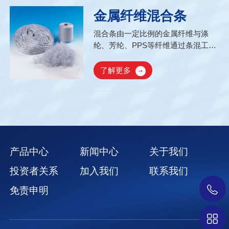
金属纤维混合条
混合条由一定比例的金属纤维与涤
纶、芳纶、PPS等纤维通过条混工艺
制成。导电性能稳定，添加10%左右
的混合条原料做成的无纺布即可以保
了解更多
持永久性防静电效果;米克重均匀，分
散性好...
产品中心
新闻中心
关于我们
投资者关系
加入我们
联系我们
免责申明