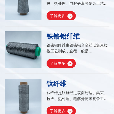
拔、热处理、电解分离等复杂工艺流
程而制成。具有金属光泽，在保持原
有金属性能之外还具有优异的导热、
了解更多
耐腐蚀等特性，又具有类似其他纺织
纤维的柔软性及高比表面等特性，是
生产各种不锈钢纤维制品的基材...
铁铬铝纤维
铁铬铝纤维由铁铬铝合金丝以集束拉
拔工艺制成，直径一般是
8μm~40μm。铁铬铝纤维电阻率高，
温度系数小，使用寿命长，表面负荷
了解更多
高，具有良好的抗氧化性能;与不锈钢
纤维相比，它可应用于更高的温度环
境下。金属短纤维保持了很好的分散
钛纤维
性;可较好地控制纤维长径比...
钛纤维是钛丝经过表面处理、集束、
拉拔、热处理、电解分离等复杂工艺
流程而制成的比表面积大、柔性好的
特种纤维纺织材料。钛纤维作为一种
了解更多